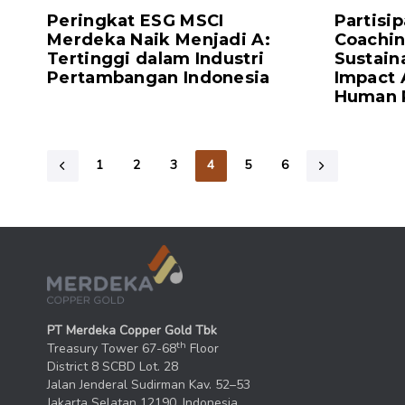
Peringkat ESG MSCI
Partisi
Merdeka Naik Menjadi A:
Coachin
Tertinggi dalam Industri
Sustain
Pertambangan Indonesia
Impact 
Human 
1
2
3
4
5
6
PT Merdeka Copper Gold Tbk
th
Treasury Tower 67-68
Floor
District 8 SCBD Lot. 28
Jalan Jenderal Sudirman Kav. 52–53
Jakarta Selatan 12190, Indonesia