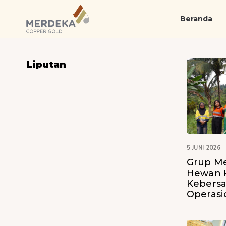
Skip
Skip
links
to
Beranda
primary
navigation
Skip
Liputan
to
content
5 JUNI 2026
Grup Me
Hewan K
Kebersa
Operasi