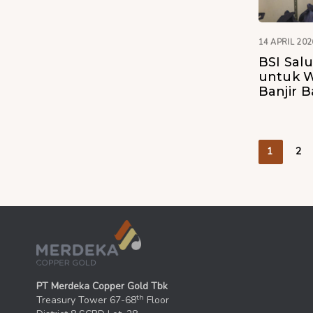
14 APRIL 202
BSI Sal
untuk 
Banjir 
1
2
PT Merdeka Copper Gold Tbk
th
Treasury Tower 67-68
Floor