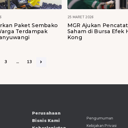
6
25 MARET 2026
urkan Paket Sembako
MGR Ajukan Pencata
Warga Terdampak
Saham di Bursa Efek
Banyuwangi
Kong
3
…
13
Perusahaan
Pengumuman
Bisnis Kami
Kebijakan Privasi