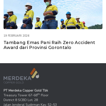
19 FEBRUARI 2026
Tambang Emas Pani Raih Zero Accident
Award dari Provinsi Gorontalo
PT Merdeka Copper Gold Tbk
th
Treasury Tower 67-68
Floor
District 8 SCBD Lot. 28
Jalan Jenderal Sudirman Kav. 52–53