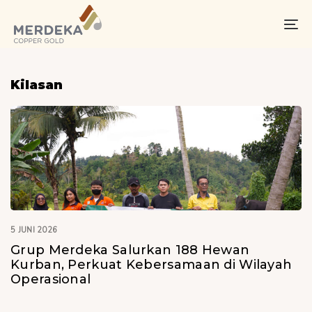
Skip
Skip
links
to
To
primary
na
navigation
Skip
Kilasan
to
content
5 JUNI 2026
Grup Merdeka Salurkan 188 Hewan
Kurban, Perkuat Kebersamaan di Wilayah
Operasional