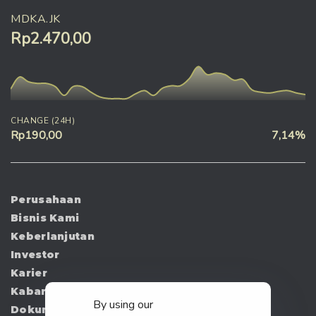
MDKA.JK
Rp2.470,00
CHANGE (24H)
Rp190,00
7,14%
Perusahaan
Bisnis Kami
Keberlanjutan
Investor
Karier
Kabar
By using our
Dokumen