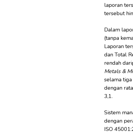
laporan ter
tersebut h
Dalam lapor
(tanpa kema
Laporan ter
dan Total R
rendah dari
Metals & Mi
selama tiga
dengan rata
3,1.
Sistem man
dengan pera
ISO 45001: