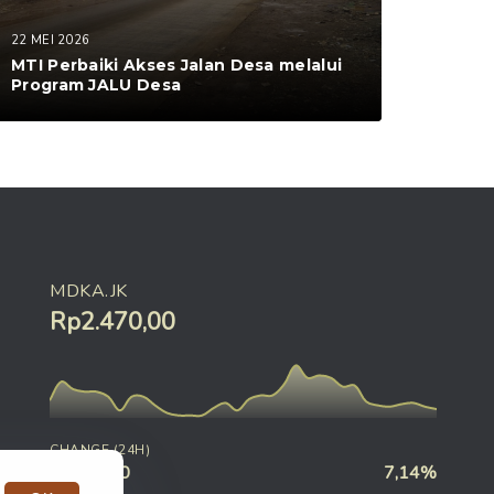
22 MEI 2026
MTI Perbaiki Akses Jalan Desa melalui
Program JALU Desa
MDKA.JK
Rp2.470,00
CHANGE (24H)
Rp190,00
7,14%