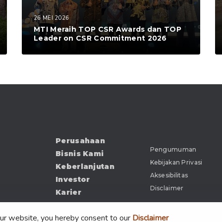
26 MEI 2026
MTI Meraih TOP CSR Awards dan TOP
Leader on CSR Commitment 2026
Perusahaan
Pengumuman
Bisnis Kami
Kebijakan Privasi
Keberlanjutan
Aksesibilitas
Investor
Disclaimer
Karier
Kabar
our website, you hereby consent to our
Disclaimer
Dokumen