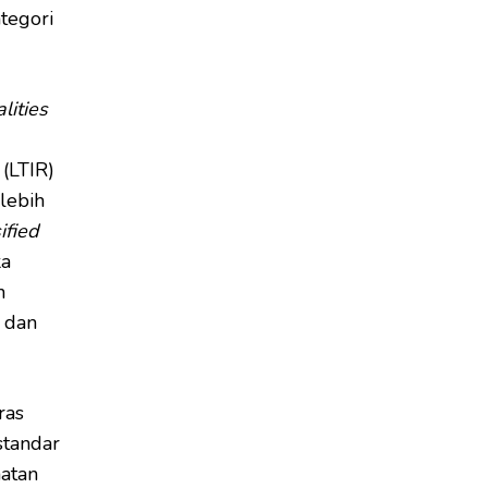
tegori
alities
(LTIR)
lebih
ified
ka
n
4 dan
ras
standar
atan