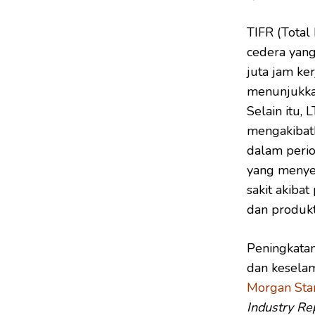
TIFR (Total
cedera yang
juta jam ke
menunjukkan
Selain itu, 
mengakibatk
dalam perio
yang menye
sakit akiba
dan produkt
Peningkatan
dan keselam
Morgan Stan
Industry Re