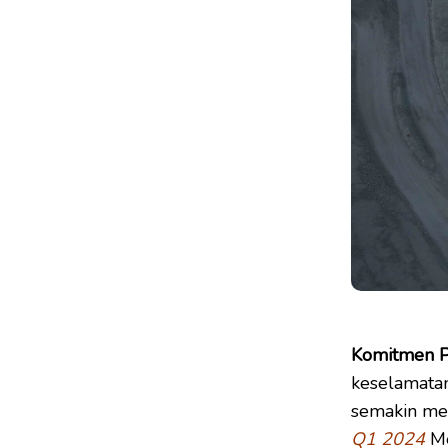
Komitmen P
keselamata
semakin me
Q1 2024
Me