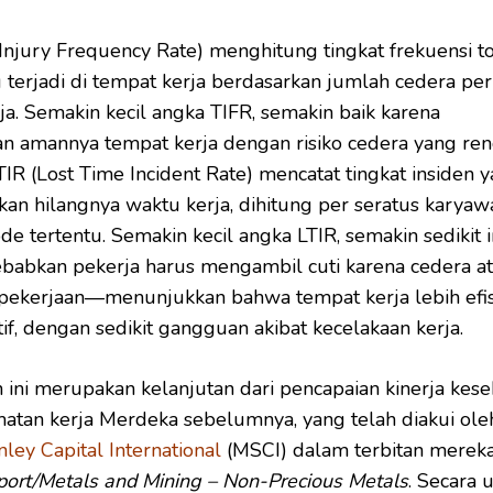
 Injury Frequency Rate) menghitung tingkat frekuensi to
 terjadi di tempat kerja berdasarkan jumlah cedera per
rja. Semakin kecil angka TIFR, semakin baik karena
 amannya tempat kerja dengan risiko cedera yang ren
LTIR (Lost Time Incident Rate) mencatat tingkat insiden 
an hilangnya waktu kerja, dihitung per seratus karyaw
de tertentu. Semakin kecil angka LTIR, semakin sedikit 
babkan pekerja harus mengambil cuti karena cedera a
t pekerjaan—menunjukkan bahwa tempat kerja lebih efi
if, dengan sedikit gangguan akibat kecelakaan kerja.
 ini merupakan kelanjutan dari pencapaian kinerja kes
atan kerja Merdeka sebelumnya, yang telah diakui ole
ley Capital International
(MSCI) dalam terbitan mereka
port/Metals and Mining – Non-Precious Metals
. Secara