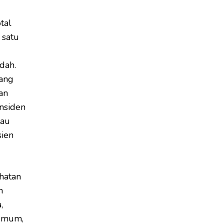
tal
 satu
dah.
yang
an
insiden
tau
sien
ehatan
h
,
 umum,