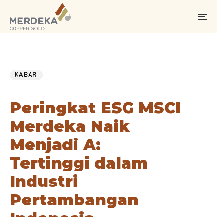
Skip
Skip
links
to
To
primary
na
navigation
Skip
PUBLISHED
Published
to
IN:
on:
KABAR
content
Peringkat ESG MSCI
Merdeka Naik
Menjadi A:
Tertinggi dalam
Industri
Pertambangan