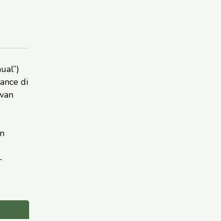
ual”)
ance di
wan
n
-