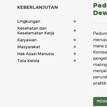
Ped
KEBERLANJUTAN
Dew
Lingkungan
Kesehatan dan
Pedoma
Keselamatan Kerja
merupa
Karyawan
mana p
Masyarakat
Komisa
Hak Asasi Manusia
pengel
Tata Kelola
masing
menjal
perund
praktik
PEDOM