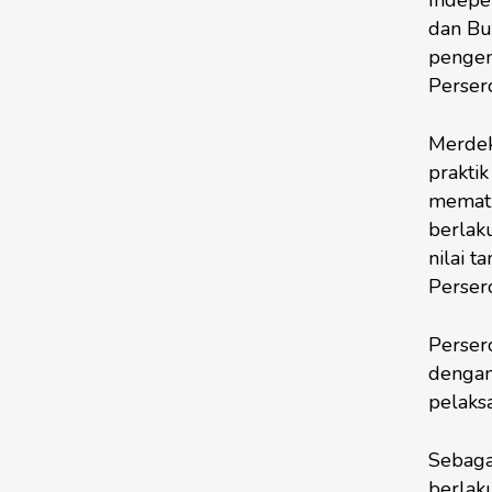
dan Bu
pengem
Perser
Merdek
prakti
mematu
berlak
nilai 
Perser
Perser
dengan
pelaks
Sebaga
berlak