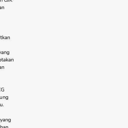
an
tkan
yang
ptakan
an
CG
kung
u.
 yang
ahan