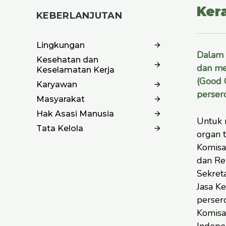
Ker
KEBERLANJUTAN
Lingkungan
Dalam 
Kesehatan dan
dan me
Keselamatan Kerja
(Good 
Karyawan
persero
Masyarakat
Hak Asasi Manusia
Untuk 
Tata Kelola
organ t
Komisa
dan Re
Sekreta
Jasa K
perser
Komisar
Indepe