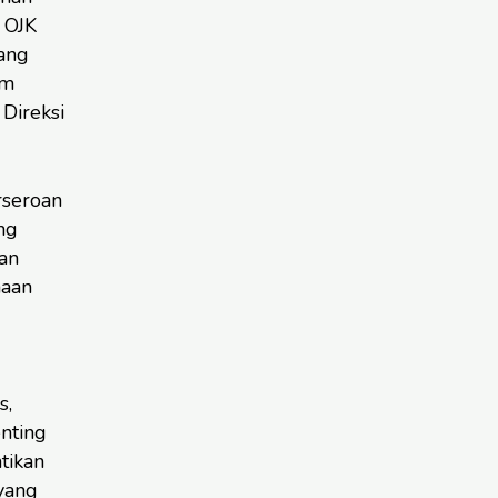
 OJK
ang
am
Direksi
rseroan
ng
an
naan
s,
nting
tikan
yang