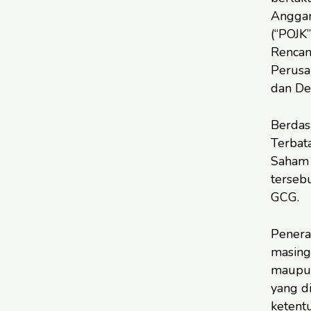
Anggar
(“POJK
Renca
Perusa
dan De
Berdas
Terbat
Saham 
terseb
GCG.
Penera
masing
maupun
yang d
ketent