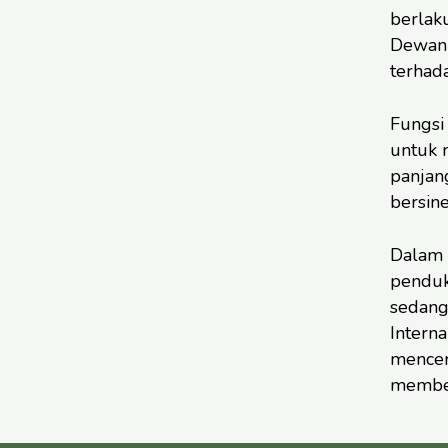
berlak
Dewan 
terhad
Fungsi
untuk 
panjang
bersine
Dalam 
penduk
sedang
Interna
mencer
memben