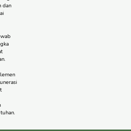
n dan
ai
awab
ngka
at
an.
elemen
unerasi
t
h
tuhan.