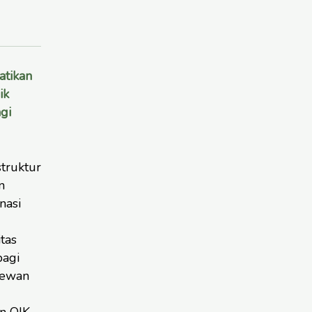
atikan
ik
gi
truktur
n
nasi
tas
bagi
Dewan
n OJK