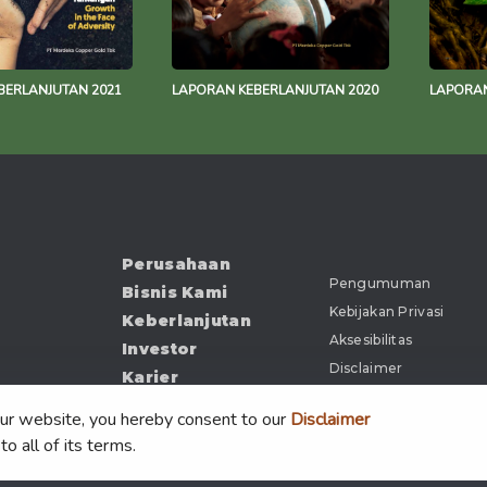
BERLANJUTAN 2021
LAPORAN KEBERLANJUTAN 2020
LAPORAN
Perusahaan
Pengumuman
Bisnis Kami
Kebijakan Privasi
Keberlanjutan
Aksesibilitas
Investor
Disclaimer
Karier
Kabar
our website, you hereby consent to our
Disclaimer
Dokumen
to all of its terms.