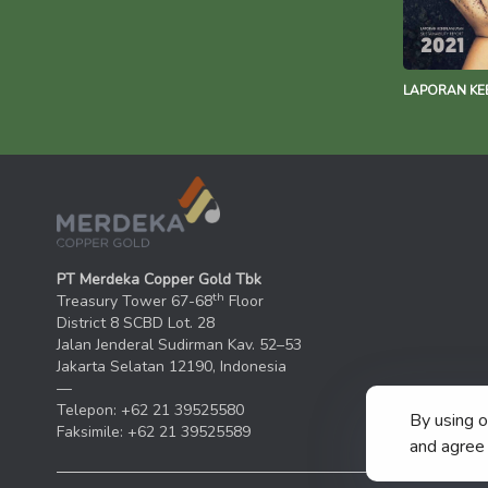
LAPORAN KE
PT Merdeka Copper Gold Tbk
th
Treasury Tower 67-68
Floor
District 8 SCBD Lot. 28
Jalan Jenderal Sudirman Kav. 52–53
Jakarta Selatan 12190, Indonesia
—
Telepon: +62 21 39525580
By using 
Faksimile: +62 21 39525589
and agree 