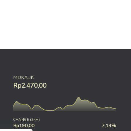
MDKA.JK
Rp2.470,00
CHANGE (24H)
Rp190,00
7,14%