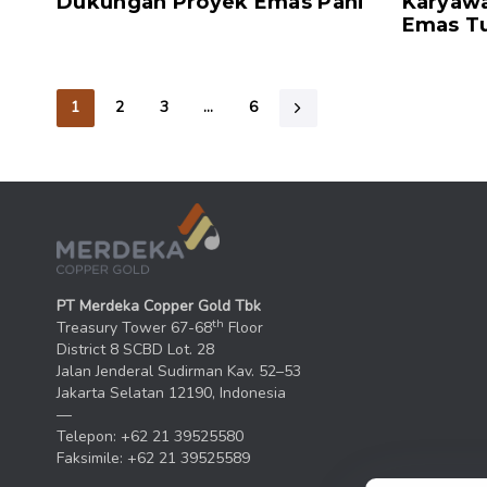
Dukungan Proyek Emas Pani
Karyaw
Emas Tu
1
2
3
…
6
PT Merdeka Copper Gold Tbk
th
Treasury Tower 67-68
Floor
District 8 SCBD Lot. 28
Jalan Jenderal Sudirman Kav. 52–53
Jakarta Selatan 12190, Indonesia
—
Telepon: +62 21 39525580
Faksimile: +62 21 39525589