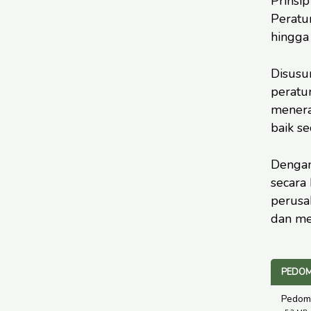
Prinsi
Peratu
hingga
Disusu
peratu
menerap
baik se
Dengan
secara
perusa
dan men
PEDOM
Pedoma