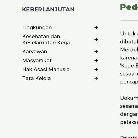
Ped
KEBERLANJUTAN
Lingkungan
Untuk 
Kesehatan dan
dibutu
Keselamatan Kerja
Merdek
Karyawan
karena
Masyarakat
‘Kode 
Hak Asasi Manusia
sesuai
Tata Kelola
pencapa
Dokume
sesama
dengan
pelaks