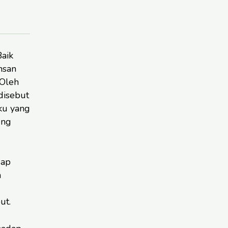
aik
nsan
 Oleh
disebut
ku yang
ung
dap
n
ut.