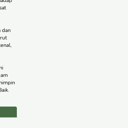
hadap
sat
 dan
rut
enal,
ni
agam
mimpin
aik.