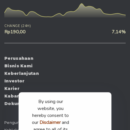
CHANGE (24H)
Rp190,00
7,14%
Perusahaan
Bisnis Kami
Keberlanjutan
Investor
Karier
Kabar
By using our
Dokumen
website, you
hereby consent to
our
Disclaimer
and
Pengumuman
agree to all of its