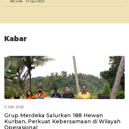
592.4 KB
17 April 2023
Consolidated Mineral Resources and Ore Reserves
Statement as of 31 Desember 2021
758.9 KB
31 Maret 2022
Consolidated Mineral Resources and Ore Reserves
Kabar
Statement as of 31 Desember 2020
1.0 MB
31 Maret 2021
Consolidated Mineral Resources and Ore Reserves
Statement as of 31 Desember 202031 Desember 2019
545.8 KB
18 April 2020
5 JUNI 2026
Grup Merdeka Salurkan 188 Hewan
Kurban, Perkuat Kebersamaan di Wilayah
Operasional