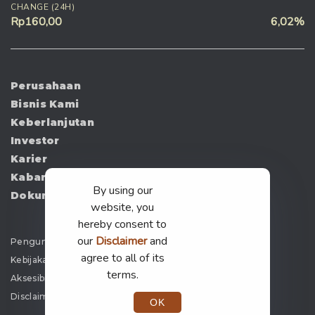
CHANGE (24H)
Rp160,00
6,02%
Perusahaan
Bisnis Kami
Keberlanjutan
Investor
Karier
Kabar
By using our
Dokumen
website, you
hereby consent to
our
Disclaimer
and
Pengumuman
agree to all of its
Kebijakan Privasi
terms.
Aksesibilitas
Disclaimer
OK