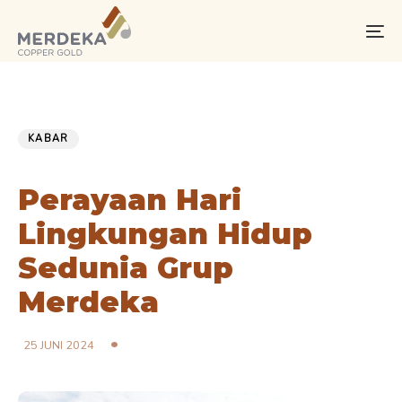
Skip
Skip
links
to
To
primary
na
navigation
Skip
PUBLISHED
Published
to
IN:
on:
KABAR
content
Perayaan Hari
Lingkungan Hidup
Sedunia Grup
Merdeka
25 JUNI 2024