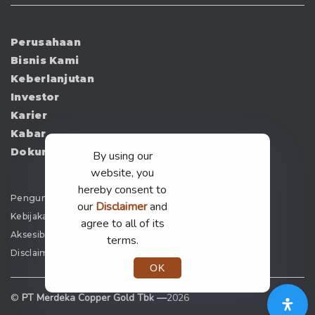
Perusahaan
Bisnis Kami
Keberlanjutan
Investor
Karier
Kabar
Dokumen
By using our
website, you
hereby consent to
Pengumuman
our
Disclaimer
and
Kebijakan Privasi
agree to all of its
Aksesibilitas
terms.
Disclaimer
OK
©
PT Merdeka Copper Gold Tbk —
2026