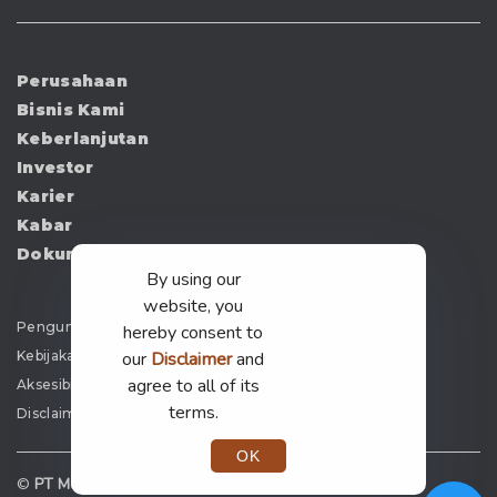
Perusahaan
Bisnis Kami
Keberlanjutan
Investor
Karier
Kabar
Dokumen
By using our
website, you
Pengumuman
hereby consent to
Kebijakan Privasi
our
Disclaimer
and
agree to all of its
Aksesibilitas
terms.
Disclaimer
OK
©
PT Merdeka Copper Gold Tbk —
2026