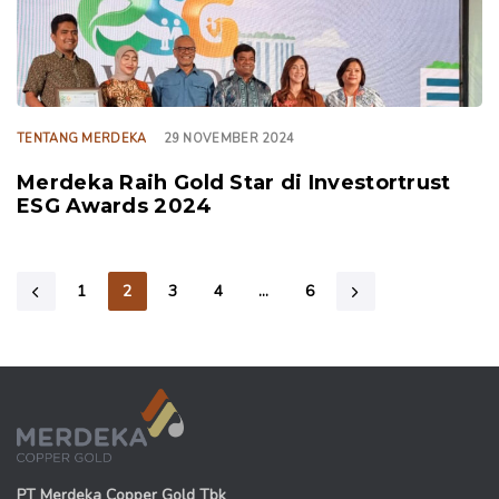
TENTANG MERDEKA
29 NOVEMBER 2024
Merdeka Raih Gold Star di Investortrust
ESG Awards 2024
1
2
3
4
…
6
PT Merdeka Copper Gold Tbk