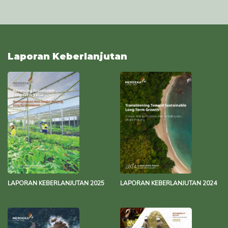
Waste Management Policy
493.6 KB
29 November 2023
Water Management Policy
493.8 KB
29 November 2023
Laporan Keberlanjutan
Environmental Policy
137.2 KB
17 Oktober 2023
Pernyataan Nol Bersih Grup Merdeka
343.3 KB
13 Desember 2021
LAPORAN KEBERLANJUTAN 2025
LAPORAN KEBERLANJUTAN 2024