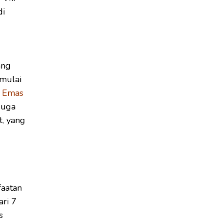
di
ang
 mulai
 Emas
juga
, yang
aatan
ri 7
s