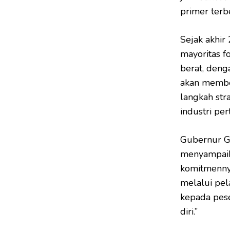
primer terbe
Sejak akhi
mayoritas f
berat, den
akan member
langkah str
industri p
Gubernur Go
menyampaik
komitmenny
melalui pel
kepada pese
diri.”