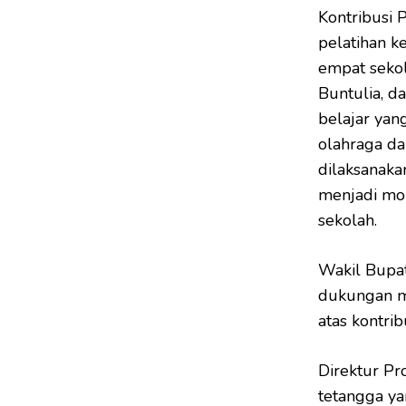
Kontribusi 
pelatihan k
empat seko
Buntulia, d
belajar yan
olahraga da
dilaksanaka
menjadi mom
sekolah.
Wakil Bupa
dukungan ma
atas kontri
Direktur Pr
tetangga ya