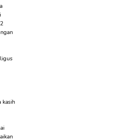
a
i
02
ungan
ligus
 kasih
ai
aikan