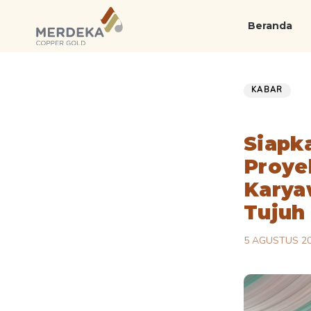
Skip
Skip
links
to
Beranda
primary
navigation
Published
PUBLISHED
Skip
on:
IN:
KABAR
to
content
Siapk
Proye
Karya
Tujuh
5 AGUSTUS 2