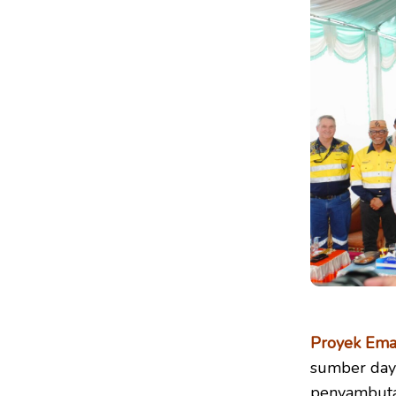
Proyek Ema
sumber daya
penyambuta