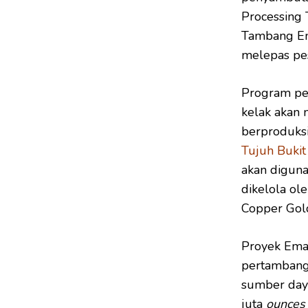
Processing 
Tambang Ema
melepas pes
Program pel
kelak akan 
berproduksi
Tujuh Bukit
akan diguna
dikelola ol
Copper Gol
Proyek Emas
pertambang
sumber daya
juta
ounces