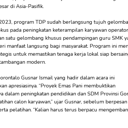
sar di Asia-Pasifik.
r 2023, program TDP sudah berlangsung tujuh gelomba
okus pada peningkatan keterampilan karyawan operator
gan satu gelombang khusus pendampingan guru SMK y
i manfaat langsung bagi masyarakat. Program ini men
ategis untuk memastikan tenaga kerja lokal siap bersain
ertambangan modern.
rontalo Gusnar Ismail yang hadir dalam acara ini
an apresiasinya. “Proyek Emas Pani membuktikan
a dalam peningkatan pendidikan dan SDM Provinsi Gor
atihan calon karyawan,” ujar Gusnar, sebelum berpesan
rta pelatihan. “Kalian harus terus berpacu mengemba