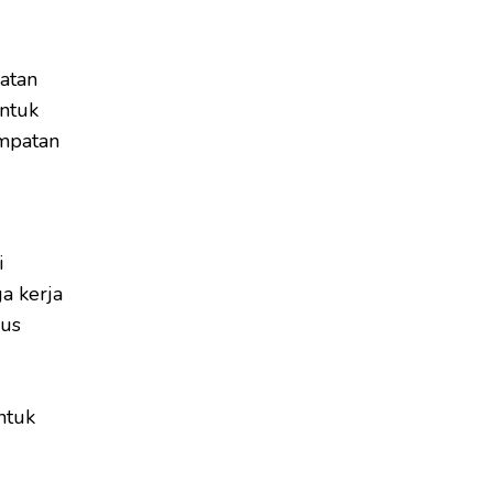
atan
ntuk
empatan
i
a kerja
gus
ntuk