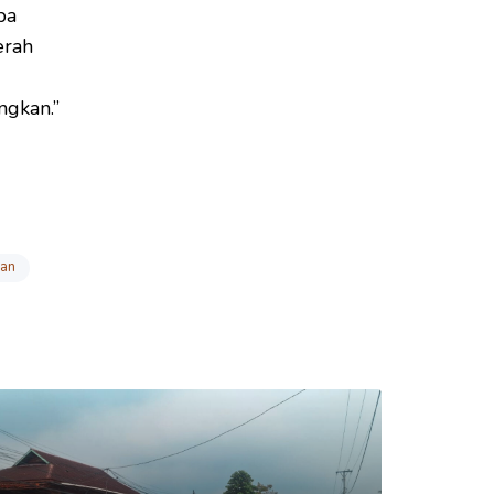
pa
erah
ngkan.”
an