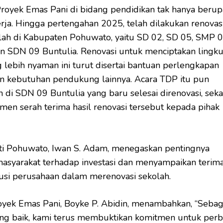
Proyek Emas Pani di bidang pendidikan tak hanya berup
erja. Hingga pertengahan 2025, telah dilakukan renovas
lah di Kabupaten Pohuwato, yaitu SD 02, SD 05, SMP 
an SDN 09 Buntulia. Renovasi untuk menciptakan lingk
g lebih nyaman ini turut disertai bantuan perlengkapan
n kebutuhan pendukung lainnya. Acara TDP itu pun
n di SDN 09 Buntulia yang baru selesai direnovasi, seka
en serah terima hasil renovasi tersebut kepada pihak
ti Pohuwato, Iwan S. Adam, menegaskan pentingnya
syarakat terhadap investasi dan menyampaikan terima
busi perusahaan dalam merenovasi sekolah.
oyek Emas Pani, Boyke P. Abidin, menambahkan, “Sebag
ng baik, kami terus membuktikan komitmen untuk perb