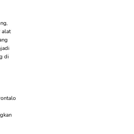
ng,
 alat
ang
jadi
g di
ontalo
ngkan