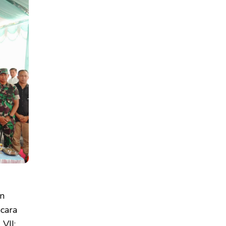
n
cara
VII: