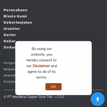
Perusahaan
Bisnis Kami
Keberlanjutan
Investor
Karier
Kabar
Dokumen
By using our
website, you
hereby consent to
Pengumuman
our
Disclaimer
and
Kebijakan Privasi
agree to all of its
Aksesibilitas
terms.
Disclaimer
OK
©
PT Merdeka Copper Gold Tbk —
2026