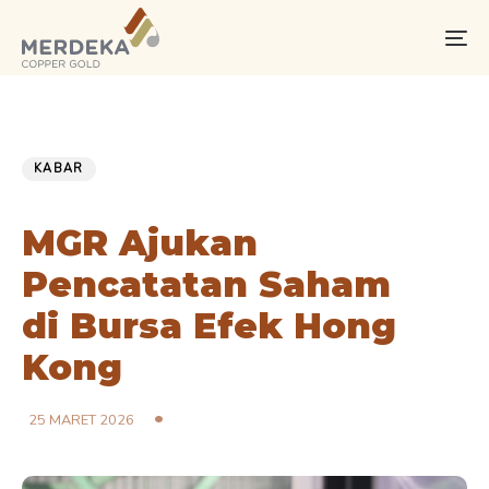
Skip
Skip
links
to
To
primary
na
navigation
Skip
PUBLISHED
Published
to
IN:
on:
KABAR
content
MGR Ajukan
Pencatatan Saham
di Bursa Efek Hong
Kong
25 MARET 2026