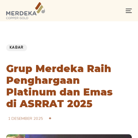
Skip
Skip
links
to
To
primary
na
navigation
Skip
PUBLISHED
Published
to
IN:
on:
KABAR
content
Grup Merdeka Raih
Penghargaan
Platinum dan Emas
di ASRRAT 2025
1 DESEMBER 2025