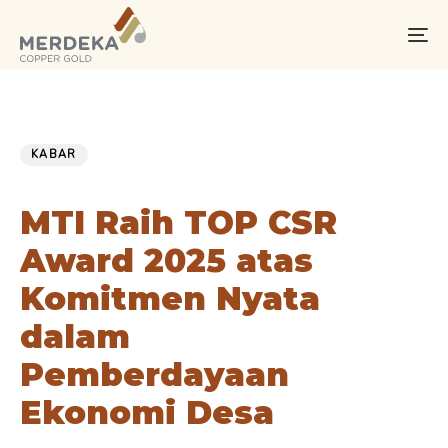
Skip
Skip
links
to
To
primary
na
navigation
Skip
PUBLISHED
Published
to
IN:
on:
KABAR
content
MTI Raih TOP CSR
Award 2025 atas
Komitmen Nyata
dalam
Pemberdayaan
Ekonomi Desa