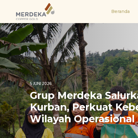
Skip
Skip
links
to
Beranda
primary
navigation
Skip
to
content
5 JUNI 2026
Grup Merdeka Salur
Kurban, Perkuat Keb
Wilayah Operasional