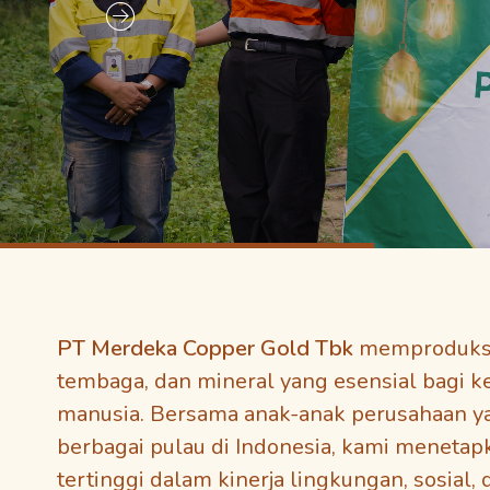
PT Merdeka Copper Gold Tbk
memproduksi
tembaga, dan mineral yang esensial bagi 
manusia. Bersama anak-anak perusahaan ya
berbagai pulau di Indonesia, kami menetap
tertinggi dalam kinerja lingkungan, sosial, 