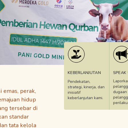
KEBERLANJUTAN
SPEAK
Laporka
Pendekatan,
pelangg
strategi, kinerja, dan
 emas, perak,
dugaan
inisiatif
pelangg
keberlanjutan kami.
kemajuan hidup
perilaku 
ng tersebar di
kan standar
dan tata kelola