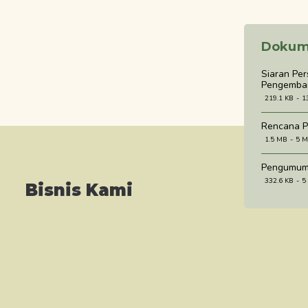
Dokum
Siaran Pe
Pengemban
219.1 KB
1
Rencana P
1.5 MB
5 M
Pengumum
332.6 KB
5
Bisnis Kami