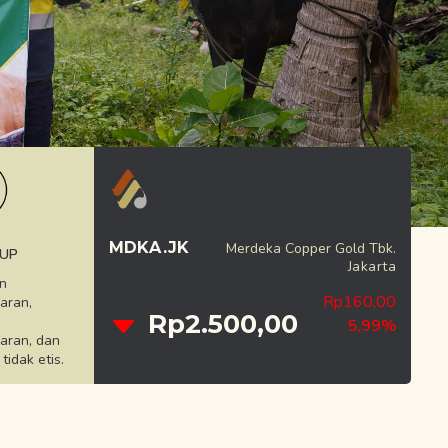
MDKA.JK
Merdeka Copper Gold Tbk.
 UP
Jakarta
n
Rp160,00
aran,
Rp2.500,00
5,99%
aran, dan
tidak etis.