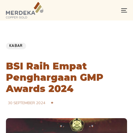
Skip
Skip
links
to
To
primary
na
navigation
Skip
PUBLISHED
Published
to
IN:
on:
KABAR
content
BSI Raih Empat
Penghargaan GMP
Awards 2024
30 SEPTEMBER 2024