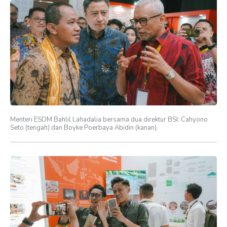
Menteri ESDM Bahlil Lahadalia bersama dua direktur BSI: Cahyono
Seto (tengah) dan Boyke Poerbaya Abidin (kanan).