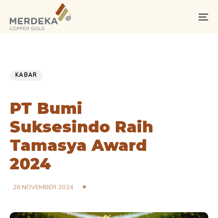
Skip
Skip
links
to
To
primary
na
navigation
Skip
PUBLISHED
Published
to
IN:
on:
KABAR
content
PT Bumi
Suksesindo Raih
Tamasya Award
2024
28 NOVEMBER 2024