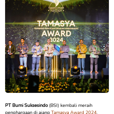
PT Bumi Suksesindo
(BSI) kembali meraih
penghargaan di ajang
Tamasya Award 2024
.