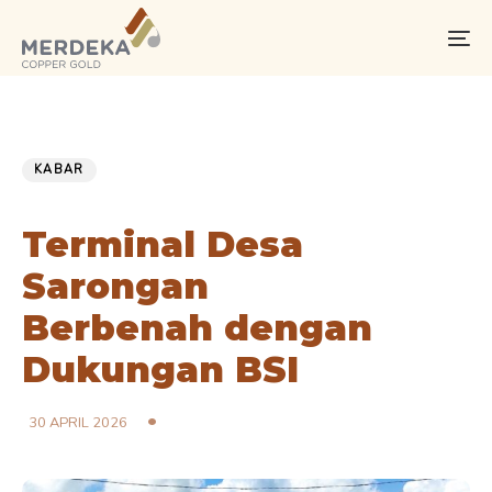
Skip
Skip
links
to
To
primary
na
navigation
Skip
PUBLISHED
Published
to
IN:
on:
KABAR
content
Terminal Desa
Sarongan
Berbenah dengan
Dukungan BSI
30 APRIL 2026