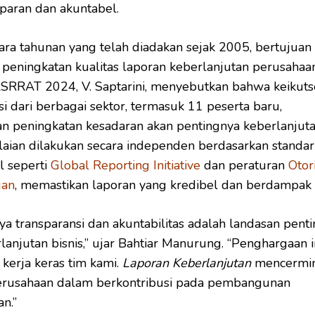
sparan dan akuntabel.
ra tahunan yang telah diadakan sejak 2005, bertujuan
eningkatan kualitas laporan keberlanjutan perusahaan
ASRRAT 2024, V. Saptarini, menyebutkan bahwa keikuts
si dari berbagai sektor, termasuk 11 peserta baru,
 peningkatan kesadaran akan pentingnya keberlanjuta
laian dilakukan secara independen berdasarkan standar
l seperti
Global Reporting Initiative
dan peraturan
Otor
gan
, memastikan laporan yang kredibel dan berdampak 
ya transparansi dan akuntabilitas adalah landasan pent
lanjutan bisnis,” ujar Bahtiar Manurung. “Penghargaan i
 kerja keras tim kami.
Laporan Keberlanjutan
mencermi
 perusahaan dalam berkontribusi pada pembangunan
n.”