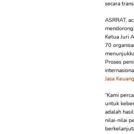
secara tran
ASRRAT, aca
mendorong p
Ketua Juri 
70 organisa
menunjukkan
Proses peni
internasiona
Jasa Keuan
“Kami perca
untuk keber
adalah hasil
nilai-nilai
berkelanjuta