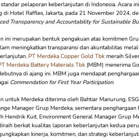
tandar pelaporan keberlanjutan di Indonesia. Acara ini
 di Hotel Raffles, Jakarta, pada 21 November 2024, d
ed Transparency and Accountability for Sustainable Bu
n ini merupakan bentuk pengakuan atas komitmen Gr
am meningkatkan transparansi dan akuntabilitas melal
erlanjutan.
PT Merdeka Copper Gold Tbk
meraih Silver
PT Merdeka Battery Materials Tbk
(MBM) menerima Go
debutnya di ajang ini. MBM juga mendapat penghargaa
agai
Commendation for First Year Participation
.
n untuk Merdeka diterima oleh Bahtiar Manurung, ESG
ange Manager Grup Merdeka, sementara penghargaa
eh Hendrik Kuit, Environment General Manager Grup M
i diraih berkat kualitas laporan keberlanjutan kedua per
ngkapkan kinerja, komitmen, dan strategi keberlanjut