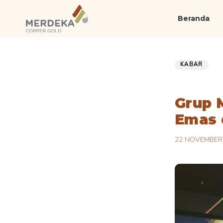
Skip
Skip
links
to
Beranda
primary
navigation
Published
PUBLISHED
Skip
on:
IN:
KABAR
to
content
Grup 
Emas 
22 NOVEMBER