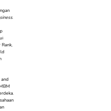
engan
siness
.
up
ui
 Rank,
ld
n
 and
n MBM
erdeka.
usahaan
an