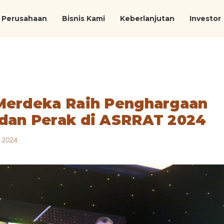
Perusahaan
Bisnis Kami
Keberlanjutan
Investor
Merdeka Raih Penghargaan
dan Perak di ASRRAT 2024
 2024