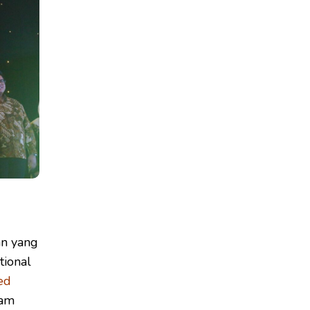
n yang
tional
ied
lam