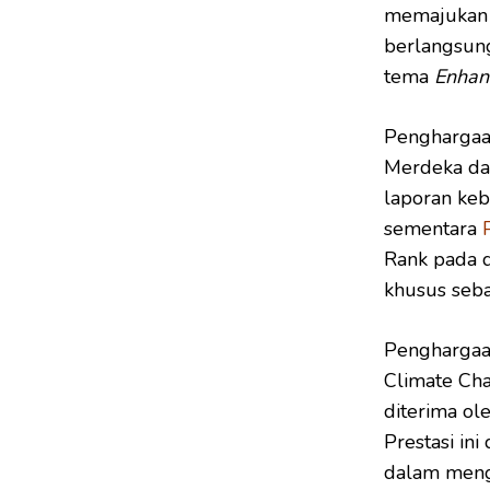
memajukan s
berlangsung
tema
Enhanc
Penghargaa
Merdeka dal
laporan keb
sementara
Rank pada 
khusus seb
Penghargaa
Climate Ch
diterima ol
Prestasi in
dalam mengu