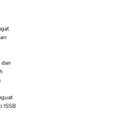
ngat
pan
 dan
h
n
nguat
ti ISSB