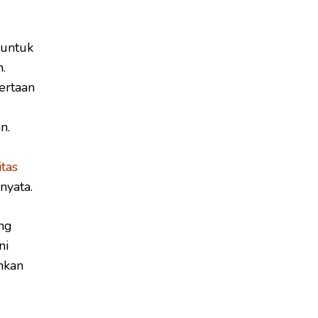
 untuk
.
ertaan
n.
itas
nyata.
ing
ni
nkan