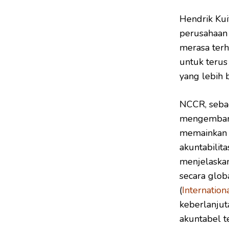
Hendrik Ku
perusahaan 
merasa terh
untuk teru
yang lebih b
NCCR, seba
mengembangk
memainkan 
akuntabilit
menjelaskan
secara glob
(
Internation
keberlanjut
akuntabel t