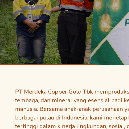
PT Merdeka Copper Gold Tbk
memproduksi
tembaga, dan mineral yang esensial bagi 
manusia. Bersama anak-anak perusahaan ya
berbagai pulau di Indonesia, kami menetap
tertinggi dalam kinerja lingkungan, sosial, 