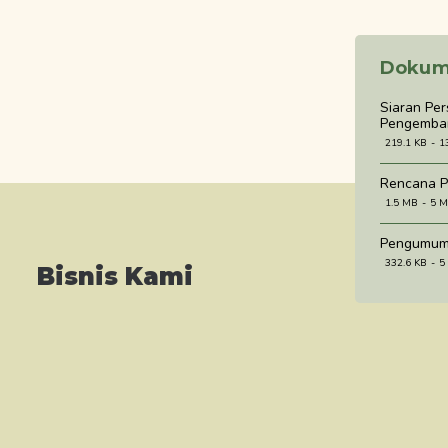
Dokum
Siaran Pe
Pengemban
219.1 KB
1
Rencana P
1.5 MB
5 M
Pengumum
332.6 KB
5
Bisnis Kami