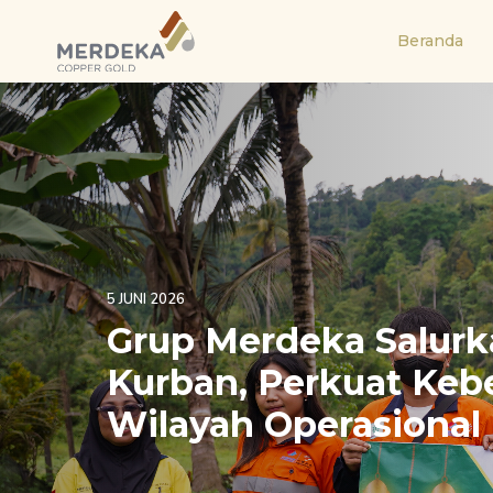
Skip
Skip
links
to
Beranda
primary
navigation
Skip
to
content
5 JUNI 2026
Grup Merdeka Salur
Kurban, Perkuat Keb
Wilayah Operasional