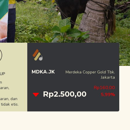
MDKA.JK
Merdeka Copper Gold Tbk.
 UP
Jakarta
n
Rp160,00
aran,
Rp2.500,00
5,99%
aran, dan
tidak etis.