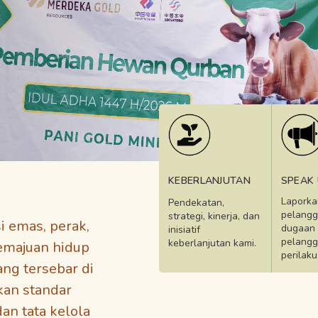
KEBERLANJUTAN
SPEAK
Laporka
Pendekatan,
pelangg
strategi, kinerja, dan
 emas, perak,
dugaan
inisiatif
pelangg
keberlanjutan kami.
kemajuan hidup
perilaku 
ng tersebar di
kan standar
dan tata kelola