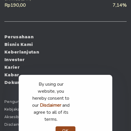
Rp190,00
7,14%
Perusahaan
Bisnis Kami
Keberlanjutan
Investor
Karier
Kabar
Dokumen
By using our
website, you
hereby consent to
Pengumuman
our
Disclaimer
and
Kebijakan Privasi
agree to all of its
Aksesibilitas
terms.
Disclaimer
OK