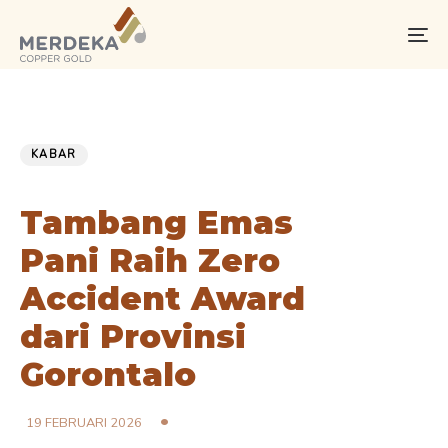
Skip
Skip
links
to
To
primary
na
navigation
Skip
PUBLISHED
Published
to
IN:
on:
KABAR
content
Tambang Emas
Pani Raih Zero
Accident Award
dari Provinsi
Gorontalo
19 FEBRUARI 2026