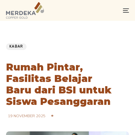
Skip
Skip
links
to
To
primary
na
navigation
Skip
PUBLISHED
Published
to
IN:
on:
KABAR
content
Rumah Pintar,
Fasilitas Belajar
Baru dari BSI untuk
Siswa Pesanggaran
19 NOVEMBER 2025