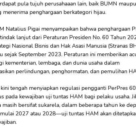
erdapat pula tujuh perusahaaan lain, baik BUMN maup
g menerima penghargaan berkategori hijau.
M Natalius Pigai menyampaikan bahwa penghargaan 
indak lanjut dari Peraturan Presiden No. 60 Tahun 20
ategi Nasional Bisnis dan Hak Asasi Manusia (Stranas 
u sejak September 2023. Peraturan ini memberikan ac
agi kementerian, lembaga, dan dunia usaha dalam
asikan perlindungan, penghormatan, dan pemulihan H
kini tengah menyiapkan regulasi pengganti PerPres 6
s pada kewajiban uji tuntas HAM bagi pelaku usaha. Ji
 masih bersifat sukarela, dalam beberapa tahun ke d
 mulai 2027 atau 2028—uji tuntas HAM akan ditetapk
ajiban.