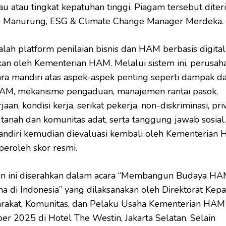
jau atau tingkat kepatuhan tinggi. Piagam tersebut dite
ar Manurung, ESG & Climate Change Manager Merdeka.
ah platform penilaian bisnis dan HAM berbasis digita
n oleh Kementerian HAM. Melalui sistem ini, perusah
ara mandiri atas aspek-aspek penting seperti dampak d
HAM, mekanisme pengaduan, manajemen rantai pasok,
aan, kondisi kerja, serikat pekerja, non-diskriminasi, priv
 tanah dan komunitas adat, serta tanggung jawab sosial.
andiri kemudian dievaluasi kembali oleh Kementerian
eroleh skor resmi.
n ini diserahkan dalam acara “Membangun Budaya HA
a di Indonesia” yang dilaksanakan oleh Direktorat Kep
akat, Komunitas, dan Pelaku Usaha Kementerian HAM
r 2025 di Hotel The Westin, Jakarta Selatan. Selain