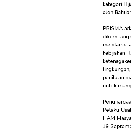
kategori Hi
oleh Bahti
PRISMA adal
dikembangka
menilai sec
kebijakan 
ketenagakerj
lingkungan,
penilaian m
untuk memp
Penghargaa
Pelaku Usah
HAM Masyar
19 Septembe