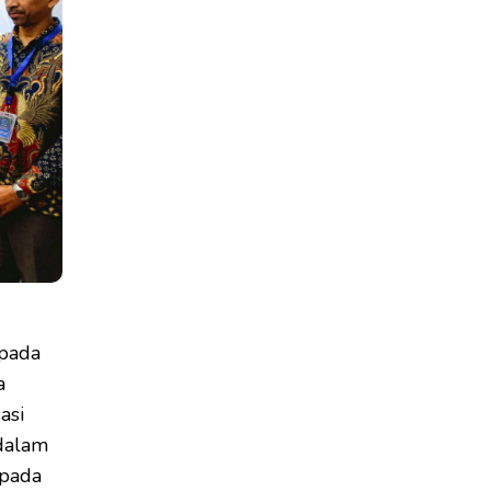
pada
a
asi
 dalam
 pada