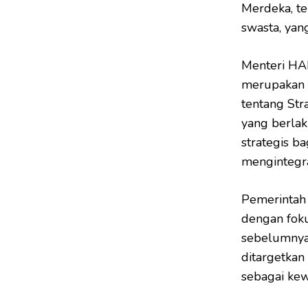
Merdeka, t
swasta, yan
Menteri HA
merupakan t
tentang Str
yang berlak
strategis b
mengintegr
Pemerintah 
dengan foku
sebelumnya
ditargetkan
sebagai kew