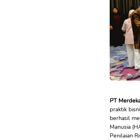
PT Merdeka
praktik bis
berhasil m
Manusia (HA
Penilaian 