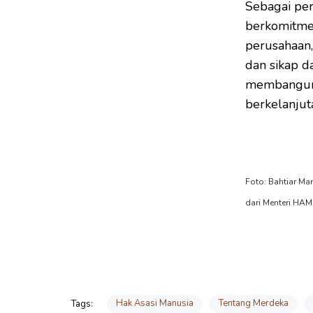
Sebagai per
berkomitme
perusahaan
dan sikap 
membangun 
berkelanjuta
Foto: Bahtiar M
dari Menteri HAM
Hak Asasi Manusia
Tentang Merdeka
Tags: