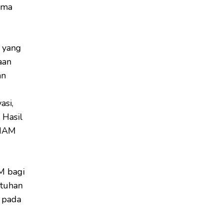
rima
l yang
aan
an
asi,
 Hasil
 HAM
M bagi
atuhan
 pada