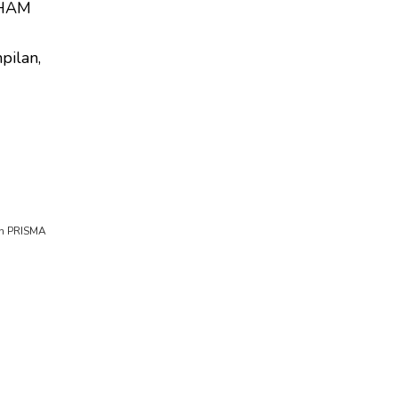
 HAM
pilan,
an PRISMA