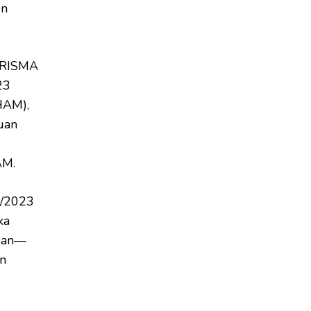
un
PRISMA
23
BHAM),
uan
AM.
0/2023
ka
epan—
an