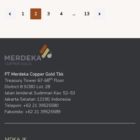
1
2
3
4
…
13
PT Merdeka Copper Gold Tbk
th
Treasury Tower 67-68
Floor
District 8 SCBD Lot. 28
Jalan Jenderal Sudirman Kav. 52–53
Jakarta Selatan 12190, Indonesia
Telepon: +62 21 39525580
Faksimile: +62 21 39525589
MDKA.JK