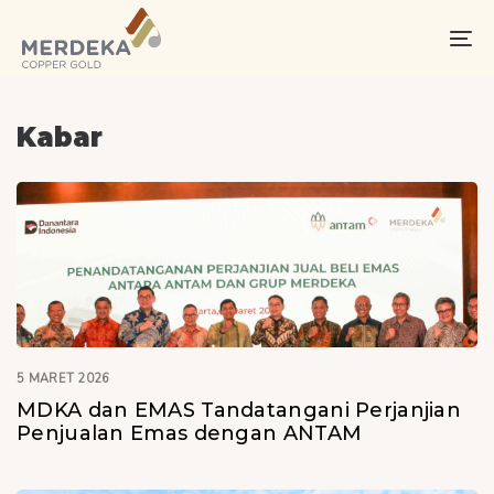
Skip
Skip
links
to
To
primary
na
navigation
Skip
Kabar
to
content
5 MARET 2026
MDKA dan EMAS Tandatangani Perjanjian
Penjualan Emas dengan ANTAM